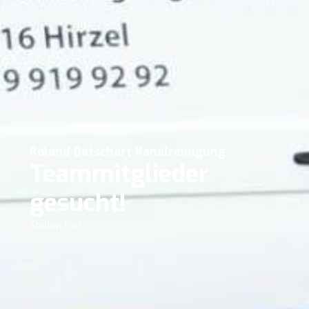
Roland Betschart Kanalreinigung
Teammitglieder
gesucht!
Stellen frei!